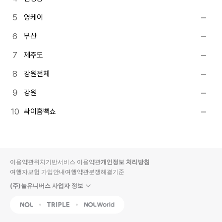
영케이
부산
제주도
강원전체
강원
싸이흠뻑쇼
이용약관
위치기반서비스 이용약관
개인정보 처리방침
여행자보험 가입안내
여행약관
분쟁해결기준
(주)놀유니버스 사업자 정보
NOL
Triple
Interpark Global