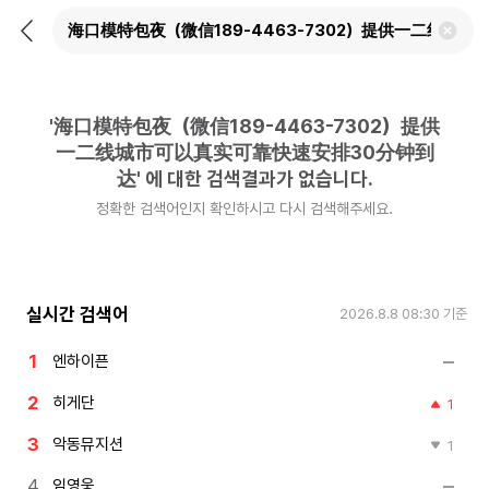
뒤
검
로
색
가
어
기
삭
제
'
海口模特包夜（微信189-4463-7302）提供
하
기
一二线城市可以真实可靠快速安排30分钟到
达
'
에 대한 검색결과가 없습니다.
정확한 검색어인지 확인하시고 다시 검색해주세요.
실시간 검색어
2026.8.8 08:30
기준
엔하이픈
히게단
1
악동뮤지션
1
임영웅