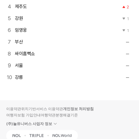
제주도
2
강원
1
임영웅
1
부산
싸이흠뻑쇼
서울
강릉
이용약관
위치기반서비스 이용약관
개인정보 처리방침
여행자보험 가입안내
여행약관
분쟁해결기준
(주)놀유니버스 사업자 정보
NOL
Triple
Interpark Global