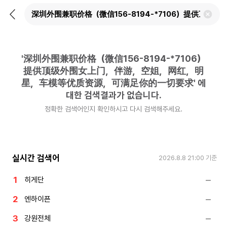
뒤
검
로
색
가
어
기
삭
제
'
深圳外围兼职价格（微信156-8194-*7106）
하
기
提供顶级外围女上门，伴游，空姐，网红，明
星，车模等优质资源，可满足你的一切要求
'
에
대한 검색결과가 없습니다.
정확한 검색어인지 확인하시고 다시 검색해주세요.
실시간 검색어
2026.8.8 21:00
기준
히게단
엔하이픈
강원전체