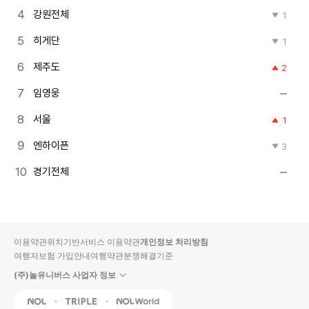
강원전체
1
히게단
1
제주도
2
임영웅
서울
1
엔하이픈
3
경기전체
이용약관
위치기반서비스 이용약관
개인정보 처리방침
여행자보험 가입안내
여행약관
분쟁해결기준
(주)놀유니버스 사업자 정보
NOL
Triple
Interpark Global