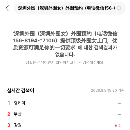
뒤
검
로
색
가
어
기
삭
제
'
深圳外围（深圳外围女）外围预约（电话微信
하
기
156-8194-*7106）提供顶级外围女上门，优
质资源可满足你的一切要求
'
에 대한 검색결과가
없습니다.
정확한 검색어인지 확인하시고 다시 검색해주세요.
실시간 검색어
2026.8.9 19:30
기준
영케이
부산
강원
2