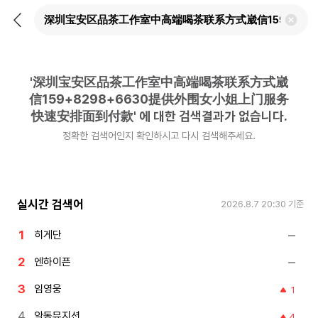
뒤
검
로
색
가
어
기
삭
제
'
深圳宝安区品茶工作室中高端喝茶联系方式崴
하
기
信159+8298+6630提供外围女小姐上门服务
快速安排面到付款
'
에 대한 검색결과가 없습니다.
정확한 검색어인지 확인하시고 다시 검색해주세요.
실시간 검색어
2026.8.7 20:30
기준
히게단
엔하이픈
임영웅
1
악동뮤지션
4