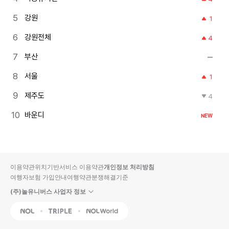
강원
1
강원전체
4
부산
서울
1
제주도
4
바운디
NEW
이용약관
위치기반서비스 이용약관
개인정보 처리방침
여행자보험 가입안내
여행약관
분쟁해결기준
(주)놀유니버스 사업자 정보
NOL
Triple
Interpark Global