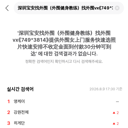
뒤
검
로
색
가
어
기
삭
제
'
深圳宝安找外围（外围健身教练）找外围
하
기
vx《749*3814》提供外围女上门服务快速选照
片快速安排不收定金面到付款30分钟可到
达
'
에 대한 검색결과가 없습니다.
정확한 검색어인지 확인하시고 다시 검색해주세요.
실시간 검색어
2026.8.9 17:30
기준
영케이
강원전체
2
히게단
2