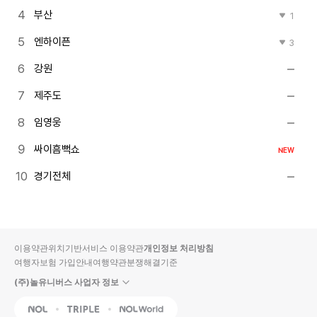
부산
1
엔하이픈
3
강원
제주도
임영웅
싸이흠뻑쇼
NEW
경기전체
이용약관
위치기반서비스 이용약관
개인정보 처리방침
여행자보험 가입안내
여행약관
분쟁해결기준
(주)놀유니버스 사업자 정보
NOL
Triple
Interpark Global