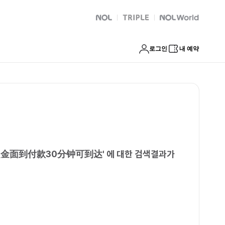
安排不收定金面到付款30分钟可到达
NOL
트리플
Global Interpark
로그인
내 예약
定金面到付款30分钟可到达
'
에 대한 검색결과가