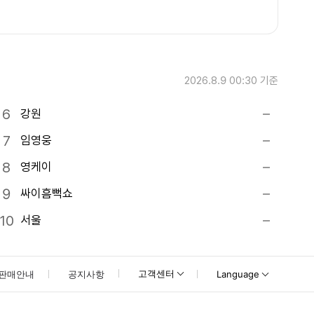
2026.8.9 00:30
기준
강원
임영웅
영케이
싸이흠뻑쇼
서울
고객센터
판매안내
공지사항
Language