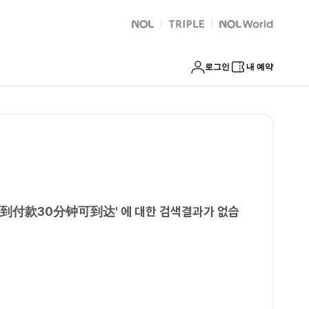
收定金面到付款30分钟可到达
NOL
트리플
Global Interpark
로그인
내 예약
面到付款30分钟可到达
'
에 대한 검색결과가 없습