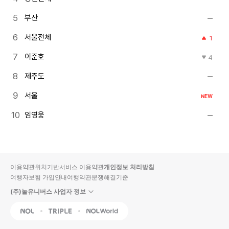
부산
서울전체
1
이준호
4
제주도
서울
NEW
임영웅
이용약관
위치기반서비스 이용약관
개인정보 처리방침
여행자보험 가입안내
여행약관
분쟁해결기준
(주)놀유니버스 사업자 정보
NOL
Triple
Interpark Global