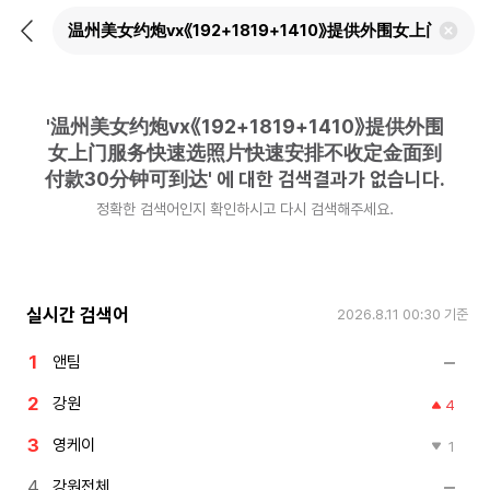
뒤
검
로
색
가
어
기
삭
제
'
温州美女约炮vx《192+1819+1410》提供外围
하
기
女上门服务快速选照片快速安排不收定金面到
付款30分钟可到达
'
에 대한 검색결과가 없습니다.
정확한 검색어인지 확인하시고 다시 검색해주세요.
실시간 검색어
2026.8.11 00:30
기준
앤팀
강원
4
영케이
1
강원전체