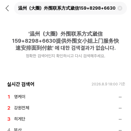
뒤
검
로
색
가
어
기
삭
제
'
温州（大圈）外围联系方式崴信
하
기
159+8298+6630提供外围女小姐上门服务快
速安排面到付款
'
에 대한 검색결과가 없습니다.
정확한 검색어인지 확인하시고 다시 검색해주세요.
실시간 검색어
2026.8.9 18:00
기준
영케이
강원전체
히게단
부산