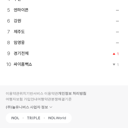
엔하이픈
강원
제주도
임영웅
경기전체
1
싸이흠뻑쇼
1
이용약관
위치기반서비스 이용약관
개인정보 처리방침
여행자보험 가입안내
여행약관
분쟁해결기준
(주)놀유니버스 사업자 정보
NOL
Triple
Interpark Global