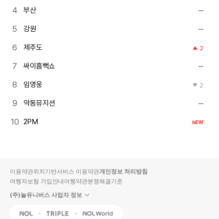
부산
강원
제주도
2
싸이흠뻑쇼
임영웅
2
악동뮤지션
2PM
NEW
이용약관
위치기반서비스 이용약관
개인정보 처리방침
여행자보험 가입안내
여행약관
분쟁해결기준
(주)놀유니버스 사업자 정보
NOL
Triple
Interpark Global