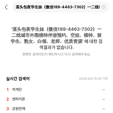
뒤
검
로
색
가
어
기
삭
제
'
湛头包夜学生妹（微信189-4463-7302）一
하
기
二线城市外围模特伴游预约、空姐、模特、留
学生、熟女、白领、老师、优质资源
'
에 대한 검
색결과가 없습니다.
정확한 검색어인지 확인하시고 다시 검색해주세요.
실시간 검색어
2026.8.8 15:30
기준
히게단
엔하이픈
강원전체