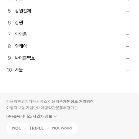
강원전체
강원
임영웅
영케이
싸이흠뻑쇼
서울
이용약관
위치기반서비스 이용약관
개인정보 처리방침
여행자보험 가입안내
여행약관
분쟁해결기준
(주)놀유니버스 사업자 정보
NOL
Triple
Interpark Global