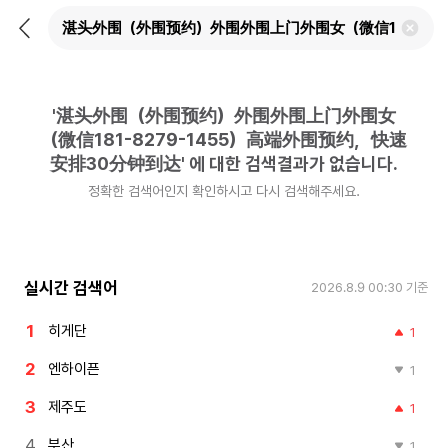
뒤
검
로
색
가
어
기
삭
제
'
湛头外围（外围预约）外围外围上门外围女
하
기
（微信181-8279-1455）高端外围预约，快速
安排30分钟到达
'
에 대한 검색결과가 없습니다.
정확한 검색어인지 확인하시고 다시 검색해주세요.
실시간 검색어
2026.8.9 00:30
기준
히게단
1
엔하이픈
1
제주도
1
부산
1