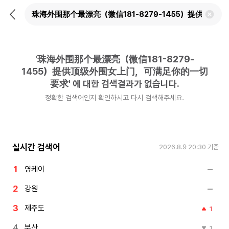
뒤
검
로
색
가
어
기
삭
제
'
珠海外围那个最漂亮（微信181-8279-
하
기
1455）提供顶级外围女上门，可满足你的一切
要求
'
에 대한 검색결과가 없습니다.
정확한 검색어인지 확인하시고 다시 검색해주세요.
실시간 검색어
2026.8.9 20:30
기준
영케이
강원
제주도
1
부산
1