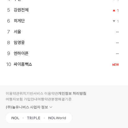
강원전체
1
히게단
1
서울
임영웅
엔하이픈
싸이흠뻑쇼
NEW
이용약관
위치기반서비스 이용약관
개인정보 처리방침
여행자보험 가입안내
여행약관
분쟁해결기준
(주)놀유니버스 사업자 정보
NOL
Triple
Interpark Global