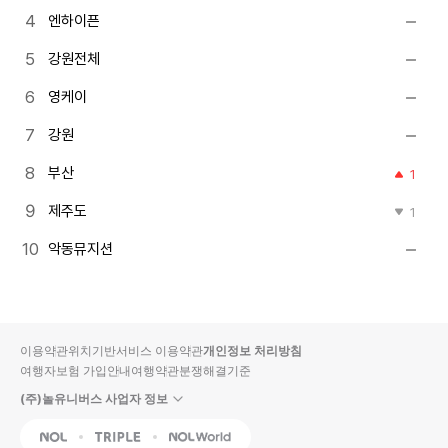
엔하이픈
강원전체
영케이
강원
부산
1
제주도
1
악동뮤지션
이용약관
위치기반서비스 이용약관
개인정보 처리방침
여행자보험 가입안내
여행약관
분쟁해결기준
(주)놀유니버스 사업자 정보
NOL
Triple
Interpark Global