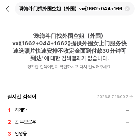
뒤
검
로
색
가
어
기
삭
제
'
珠海斗门找外围空姐（外围）
하
기
vx《1662+044+1662》提供外围女上门服务快
速选照片快速安排不收定金面到付款30分钟可
到达
'
에 대한 검색결과가 없습니다.
정확한 검색어인지 확인하시고 다시 검색해주세요.
실시간 검색어
2026.8.7 16:00
기준
히게단
곤 투모로우
임영웅