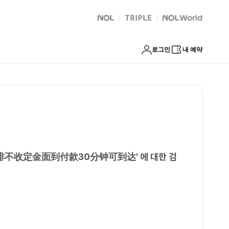
片快速安排不收定金面到付款30分钟可到达
NOL
트리플
Global Interpark
로그인
내 예약
安排不收定金面到付款30分钟可到达
'
에 대한 검