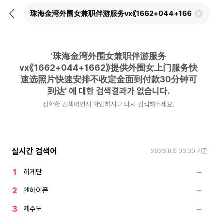
뒤
검
로
색
가
어
기
삭
제
'
珠海金湾外围女兼职伴游服务
하
기
vx《1662+044+1662》提供外围女上门服务快
速选照片快速安排不收定金面到付款30分钟可
到达
'
에 대한 검색결과가 없습니다.
정확한 검색어인지 확인하시고 다시 검색해주세요.
실시간 검색어
2026.8.9 03:30
기준
히게단
엔하이픈
제주도