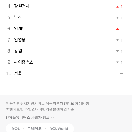
강원전체
1
부산
1
영케이
3
임영웅
1
강원
1
싸이흠뻑쇼
1
서울
이용약관
위치기반서비스 이용약관
개인정보 처리방침
여행자보험 가입안내
여행약관
분쟁해결기준
(주)놀유니버스 사업자 정보
NOL
Triple
Interpark Global