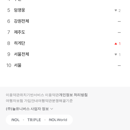
임영웅
2
강원전체
제주도
히게단
1
서울전체
1
서울
이용약관
위치기반서비스 이용약관
개인정보 처리방침
여행자보험 가입안내
여행약관
분쟁해결기준
(주)놀유니버스 사업자 정보
NOL
Triple
Interpark Global