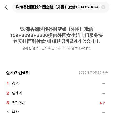
뒤
검
로
색
가
어
기
삭
제
'
珠海香洲区找外围空姐（外围）崴信
하
기
159+8298+6630提供外围女小姐上门服务快
速安排面到付款
'
에 대한 검색결과가 없습니다.
정확한 검색어인지 확인하시고 다시 검색해주세요.
실시간 검색어
2026.8.7 05:00
기준
강원
영케이
엔하이픈
2
부산