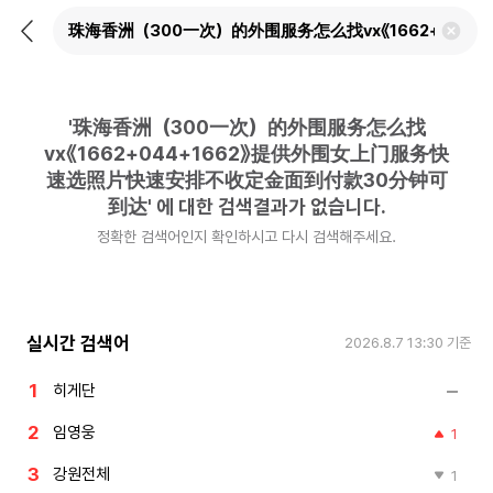
뒤
검
로
색
가
어
기
삭
제
'
珠海香洲（300一次）的外围服务怎么找
하
기
vx《1662+044+1662》提供外围女上门服务快
速选照片快速安排不收定金面到付款30分钟可
到达
'
에 대한 검색결과가 없습니다.
정확한 검색어인지 확인하시고 다시 검색해주세요.
실시간 검색어
2026.8.7 13:30
기준
히게단
임영웅
1
강원전체
1