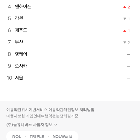
엔하이픈
2
강원
1
제주도
1
부산
2
영케이
오사카
서울
이용약관
위치기반서비스 이용약관
개인정보 처리방침
여행자보험 가입안내
여행약관
분쟁해결기준
(주)놀유니버스 사업자 정보
NOL
Triple
Interpark Global