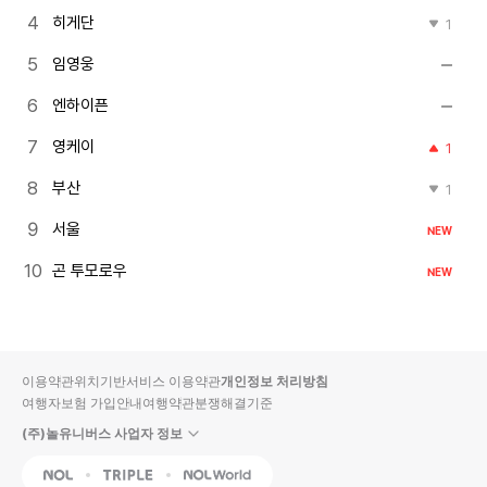
히게단
1
임영웅
엔하이픈
영케이
1
부산
1
서울
NEW
곤 투모로우
NEW
이용약관
위치기반서비스 이용약관
개인정보 처리방침
여행자보험 가입안내
여행약관
분쟁해결기준
(주)놀유니버스 사업자 정보
NOL
Triple
Interpark Global