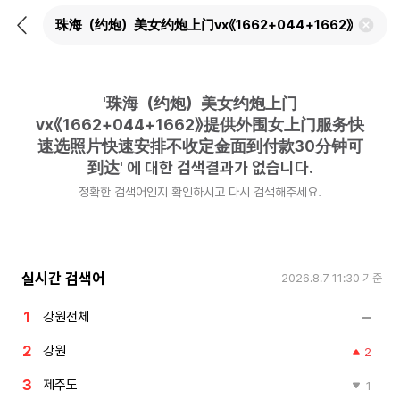
뒤
검
로
색
가
어
기
삭
제
'
珠海（约炮）美女约炮上门
하
기
vx《1662+044+1662》提供外围女上门服务快
速选照片快速安排不收定金面到付款30分钟可
到达
'
에 대한 검색결과가 없습니다.
정확한 검색어인지 확인하시고 다시 검색해주세요.
실시간 검색어
2026.8.7 11:30
기준
강원전체
강원
2
제주도
1