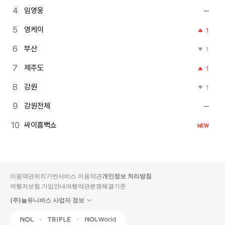
임영웅
영케이
1
부산
1
제주도
1
강원
1
강원전체
싸이흠뻑쇼
NEW
이용약관
위치기반서비스 이용약관
개인정보 처리방침
여행자보험 가입안내
여행약관
분쟁해결기준
(주)놀유니버스 사업자 정보
NOL
Triple
Interpark Global