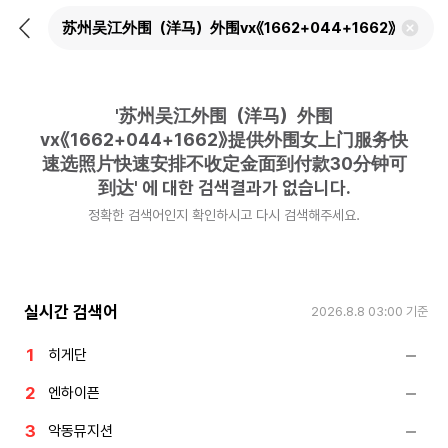
뒤
검
로
색
가
어
기
삭
제
'
苏州吴江外围（洋马）外围
하
기
vx《1662+044+1662》提供外围女上门服务快
速选照片快速安排不收定金面到付款30分钟可
到达
'
에 대한 검색결과가 없습니다.
정확한 검색어인지 확인하시고 다시 검색해주세요.
실시간 검색어
2026.8.8 03:00
기준
히게단
엔하이픈
악동뮤지션