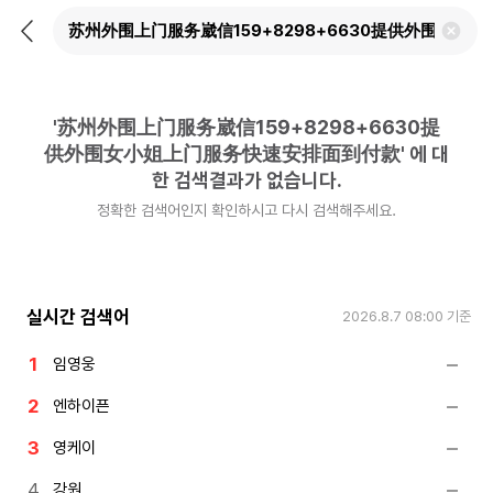
뒤
검
로
색
가
어
기
삭
제
'
苏州外围上门服务崴信159+8298+6630提
하
기
供外围女小姐上门服务快速安排面到付款
'
에 대
한 검색결과가 없습니다.
정확한 검색어인지 확인하시고 다시 검색해주세요.
실시간 검색어
2026.8.7 08:00
기준
임영웅
엔하이픈
영케이
강원