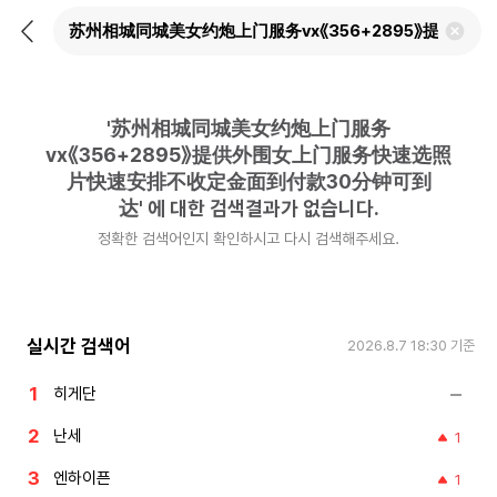
뒤
검
로
색
가
어
기
삭
제
'
苏州相城同城美女约炮上门服务
하
기
vx《356+2895》提供外围女上门服务快速选照
片快速安排不收定金面到付款30分钟可到
达
'
에 대한 검색결과가 없습니다.
정확한 검색어인지 확인하시고 다시 검색해주세요.
실시간 검색어
2026.8.7 18:30
기준
히게단
난세
1
엔하이픈
1