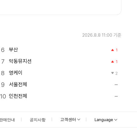
2026.8.8 11:00
기준
부산
1
악동뮤지션
1
영케이
2
서울전체
인천전체
고객센터
판매안내
공지사항
Language