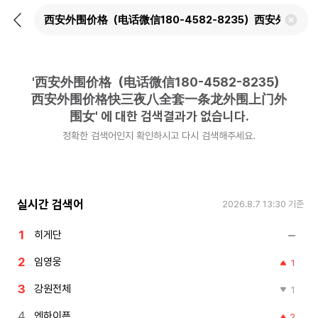
뒤
검
로
색
가
어
기
삭
제
'
西安外围价格（电话微信180-4582-8235）
하
기
西安外围价格快三夜八全套一条龙外围上门外
围女
'
에 대한 검색결과가 없습니다.
정확한 검색어인지 확인하시고 다시 검색해주세요.
실시간 검색어
2026.8.7 13:30
기준
히게단
임영웅
1
강원전체
1
엔하이픈
2