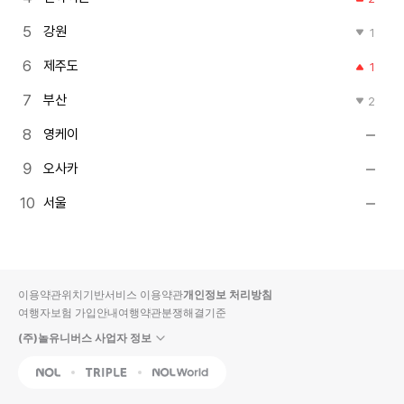
강원
1
제주도
1
부산
2
영케이
오사카
서울
이용약관
위치기반서비스 이용약관
개인정보 처리방침
여행자보험 가입안내
여행약관
분쟁해결기준
(주)놀유니버스 사업자 정보
NOL
Triple
Interpark Global