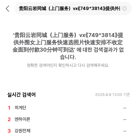
뒤
검
로
색
가
어
기
삭
제
'
贵阳云岩同城（上门服务）vx《749*3814》提
하
기
供外围女上门服务快速选照片快速安排不收定
金面到付款30分钟可到达
'
에 대한 검색결과가 없
습니다.
정확한 검색어인지 확인하시고 다시 검색해주세요.
실시간 검색어
2026.8.8 13:00
기준
히게단
엔하이픈
강원전체