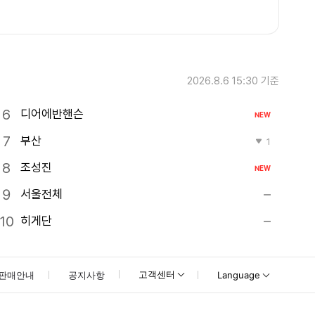
2026.8.6 15:30
기준
디어에반핸슨
NEW
부산
1
조성진
NEW
서울전체
히게단
고객센터
판매안내
공지사항
Language