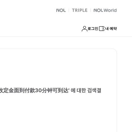
速安排不收定金面到付款30分钟可到达
NOL
트리플
Global Interpark
로그인
내 예약
不收定金面到付款30分钟可到达
'
에 대한 검색결