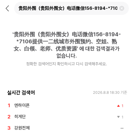
뒤
검
로
색
가
어
기
삭
제
'
贵阳外围（贵阳外围女）电话微信156-8194-
하
기
*7106提供一二线城市外围预约、空姐、熟
女、白领、老师、优质资源
'
에 대한 검색결과가
없습니다.
정확한 검색어인지 확인하시고 다시 검색해주세요.
실시간 검색어
2026.8.8 18:30
기준
엔하이픈
1
히게단
1
강원전체