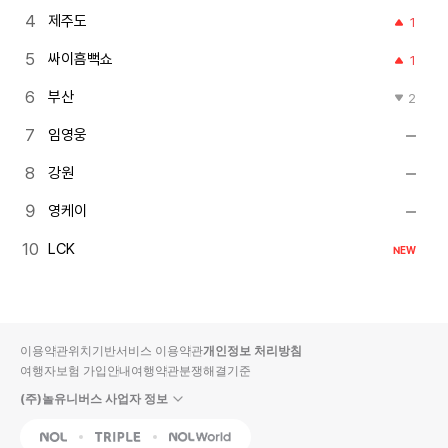
제주도
1
싸이흠뻑쇼
1
부산
2
임영웅
강원
영케이
LCK
NEW
이용약관
위치기반서비스 이용약관
개인정보 처리방침
여행자보험 가입안내
여행약관
분쟁해결기준
(주)놀유니버스 사업자 정보
NOL
Triple
Interpark Global