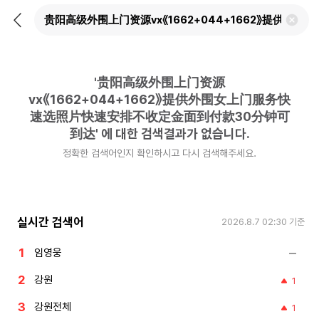
뒤
검
로
색
가
어
기
삭
제
'
贵阳高级外围上门资源
하
기
vx《1662+044+1662》提供外围女上门服务快
速选照片快速安排不收定金面到付款30分钟可
到达
'
에 대한 검색결과가 없습니다.
정확한 검색어인지 확인하시고 다시 검색해주세요.
실시간 검색어
2026.8.7 02:30
기준
임영웅
강원
1
강원전체
1