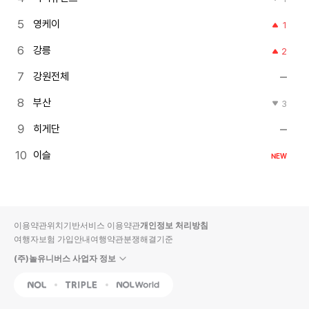
영케이
1
강릉
2
강원전체
부산
3
히게단
이슬
NEW
이용약관
위치기반서비스 이용약관
개인정보 처리방침
여행자보험 가입안내
여행약관
분쟁해결기준
(주)놀유니버스 사업자 정보
NOL
Triple
Interpark Global