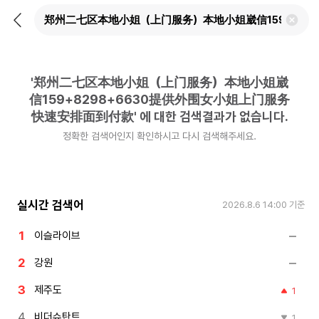
뒤
검
로
색
가
어
기
삭
제
'
郑州二七区本地小姐（上门服务）本地小姐崴
하
기
信159+8298+6630提供外围女小姐上门服务
快速安排面到付款
'
에 대한 검색결과가 없습니다.
정확한 검색어인지 확인하시고 다시 검색해주세요.
실시간 검색어
2026.8.6 14:00
기준
이슬라이브
강원
제주도
1
비더슈탄트
1