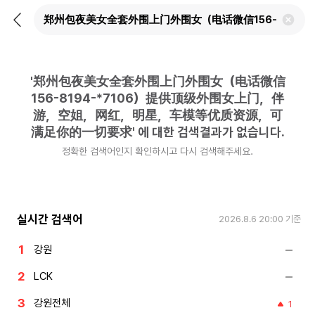
뒤
검
로
색
가
어
기
삭
제
'
郑州包夜美女全套外围上门外围女（电话微信
하
기
156-8194-*7106）提供顶级外围女上门，伴
游，空姐，网红，明星，车模等优质资源，可
满足你的一切要求
'
에 대한 검색결과가 없습니다.
정확한 검색어인지 확인하시고 다시 검색해주세요.
실시간 검색어
2026.8.6 20:00
기준
강원
LCK
강원전체
1