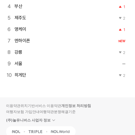
부산
1
제주도
2
영케이
1
엔하이픈
NEW
강릉
2
서울
히게단
2
이용약관
위치기반서비스 이용약관
개인정보 처리방침
여행자보험 가입안내
여행약관
분쟁해결기준
(주)놀유니버스 사업자 정보
NOL
Triple
Interpark Global