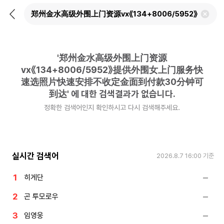
뒤
검
로
색
가
어
기
삭
제
'
郑州金水高级外围上门资源
하
기
vx《134+8006/5952》提供外围女上门服务快
速选照片快速安排不收定金面到付款30分钟可
到达
'
에 대한 검색결과가 없습니다.
정확한 검색어인지 확인하시고 다시 검색해주세요.
실시간 검색어
2026.8.7 16:00
기준
히게단
곤 투모로우
임영웅