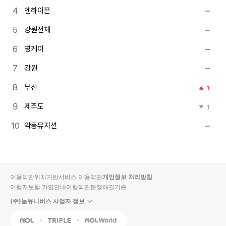
엔하이픈
강원전체
영케이
강원
부산
1
제주도
1
악동뮤지션
이용약관
위치기반서비스 이용약관
개인정보 처리방침
여행자보험 가입안내
여행약관
분쟁해결기준
(주)놀유니버스 사업자 정보
NOL
Triple
Interpark Global