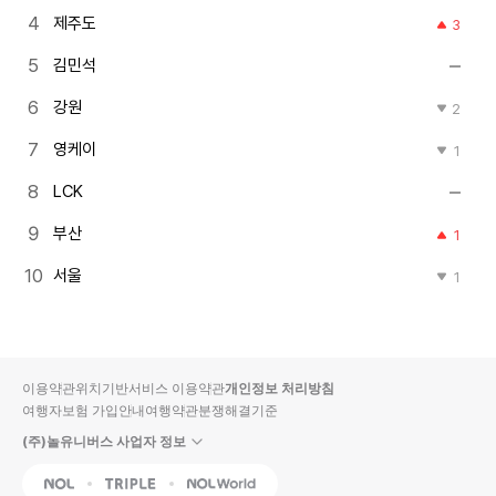
제주도
3
김민석
강원
2
영케이
1
LCK
부산
1
서울
1
이용약관
위치기반서비스 이용약관
개인정보 처리방침
여행자보험 가입안내
여행약관
분쟁해결기준
(주)놀유니버스 사업자 정보
NOL
Triple
Interpark Global