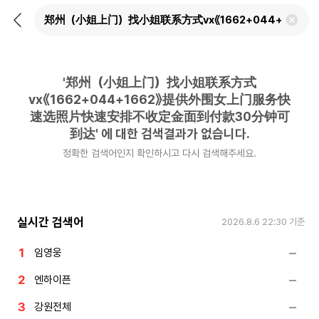
뒤
검
로
색
가
어
기
삭
제
'
郑州（小姐上门）找小姐联系方式
하
기
vx《1662+044+1662》提供外围女上门服务快
速选照片快速安排不收定金面到付款30分钟可
到达
'
에 대한 검색결과가 없습니다.
정확한 검색어인지 확인하시고 다시 검색해주세요.
실시간 검색어
2026.8.6 22:30
기준
임영웅
엔하이픈
강원전체