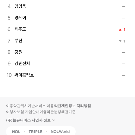
임영웅
영케이
제주도
1
부산
1
강원
강원전체
싸이흠뻑쇼
이용약관
위치기반서비스 이용약관
개인정보 처리방침
여행자보험 가입안내
여행약관
분쟁해결기준
(주)놀유니버스 사업자 정보
NOL
Triple
Interpark Global