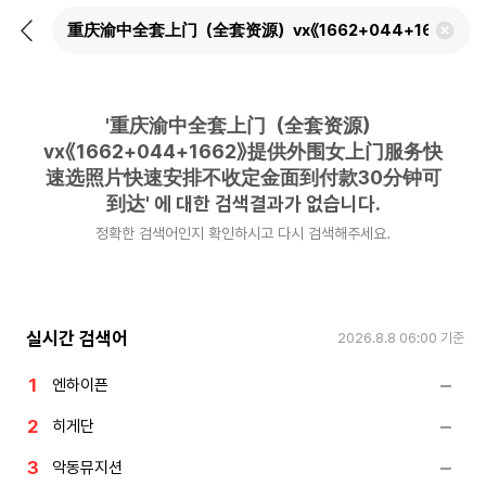
뒤
검
로
색
가
어
기
삭
제
'
重庆渝中全套上门（全套资源）
하
기
vx《1662+044+1662》提供外围女上门服务快
速选照片快速安排不收定金面到付款30分钟可
到达
'
에 대한 검색결과가 없습니다.
정확한 검색어인지 확인하시고 다시 검색해주세요.
실시간 검색어
2026.8.8 06:00
기준
엔하이픈
히게단
악동뮤지션