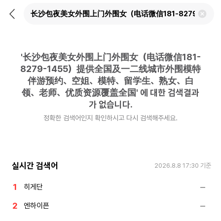
뒤
검
로
색
가
어
기
삭
제
'
长沙包夜美女外围上门外围女（电话微信181-
하
기
8279-1455）提供全国及一二线城市外围模特
伴游预约、空姐、模特、留学生、熟女、白
领、老师、优质资源覆盖全国
'
에 대한 검색결과
가 없습니다.
정확한 검색어인지 확인하시고 다시 검색해주세요.
실시간 검색어
2026.8.8 17:30
기준
히게단
엔하이픈