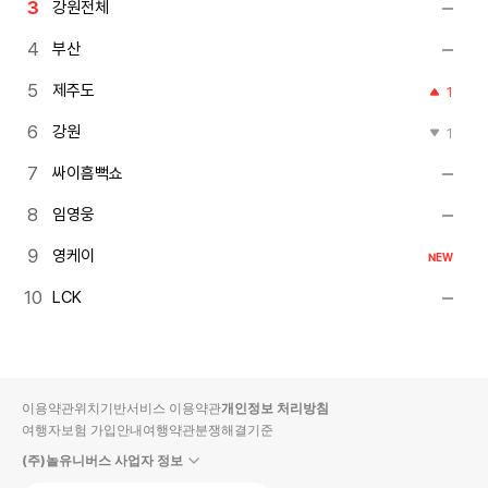
강원전체
부산
제주도
1
강원
1
싸이흠뻑쇼
임영웅
영케이
NEW
LCK
이용약관
위치기반서비스 이용약관
개인정보 처리방침
여행자보험 가입안내
여행약관
분쟁해결기준
(주)놀유니버스 사업자 정보