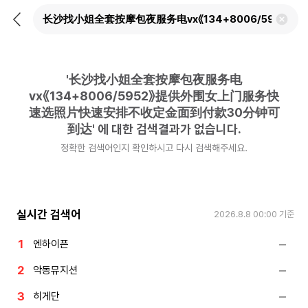
뒤
검
로
색
가
어
기
삭
제
'
长沙找小姐全套按摩包夜服务电
하
기
vx《134+8006/5952》提供外围女上门服务快
速选照片快速安排不收定金面到付款30分钟可
到达
'
에 대한 검색결과가 없습니다.
정확한 검색어인지 확인하시고 다시 검색해주세요.
실시간 검색어
2026.8.8 00:00
기준
엔하이픈
악동뮤지션
히게단