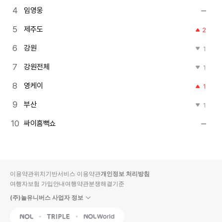
임영웅
제주도
2
강원
1
강원전체
1
영케이
1
부산
1
싸이흠뻑쇼
이용약관
위치기반서비스 이용약관
개인정보 처리방침
여행자보험 가입안내
여행약관
분쟁해결기준
(주)놀유니버스 사업자 정보
NOL
Triple
Interpark Global