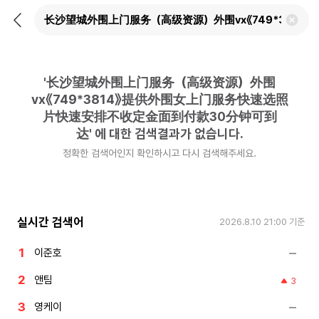
뒤
검
로
색
가
어
기
삭
제
'
长沙望城外围上门服务（高级资源）外围
하
기
vx《749*3814》提供外围女上门服务快速选照
片快速安排不收定金面到付款30分钟可到
达
'
에 대한 검색결과가 없습니다.
정확한 검색어인지 확인하시고 다시 검색해주세요.
실시간 검색어
2026.8.10 21:00
기준
이준호
앤팀
3
영케이