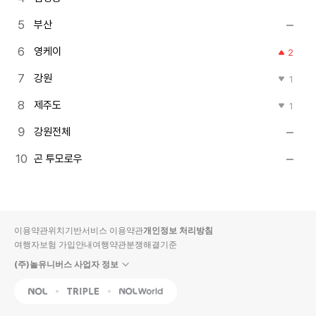
부산
영케이
2
강원
1
제주도
1
강원전체
곤 투모로우
이용약관
위치기반서비스 이용약관
개인정보 처리방침
여행자보험 가입안내
여행약관
분쟁해결기준
(주)놀유니버스 사업자 정보
NOL
Triple
Interpark Global