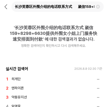
뒤
검
로
색
가
어
기
삭
제
'
长沙芙蓉区外围介绍的电话联系方式 崴信
하
기
159+8298+6630提供外围女小姐上门服务快
速安排面到付款
'
에 대한 검색결과가 없습니다.
정확한 검색어인지 확인하시고 다시 검색해주세요.
실시간 검색어
2026.8.8 02:30
기준
히게단
엔하이픈
악동뮤지션
임영웅