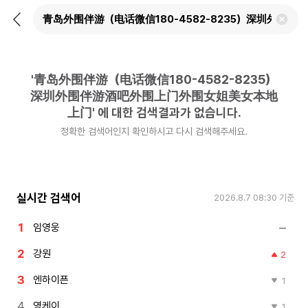
뒤
검
로
색
가
어
기
삭
제
'
青岛外围伴游（电话微信180-4582-8235）
하
기
深圳外围伴游酒吧外围上门外围女姐美女本地
上门
'
에 대한 검색결과가 없습니다.
정확한 검색어인지 확인하시고 다시 검색해주세요.
실시간 검색어
2026.8.7 08:30
기준
임영웅
강원
2
엔하이픈
1
영케이
1