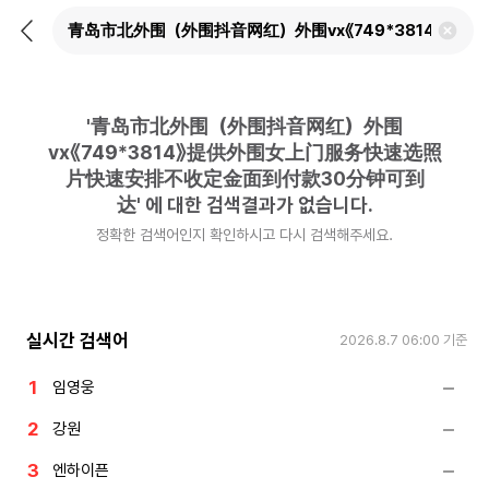
뒤
검
로
색
가
어
기
삭
제
'
青岛市北外围（外围抖音网红）外围
하
기
vx《749*3814》提供外围女上门服务快速选照
片快速安排不收定金面到付款30分钟可到
达
'
에 대한 검색결과가 없습니다.
정확한 검색어인지 확인하시고 다시 검색해주세요.
실시간 검색어
2026.8.7 06:00
기준
임영웅
강원
엔하이픈