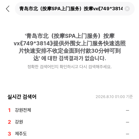
뒤
검
로
색
가
어
기
삭
제
'
青岛市北（按摩SPA上门服务）按摩
하
기
vx《749*3814》提供外围女上门服务快速选照
片快速安排不收定金面到付款30分钟可到
达
'
에 대한 검색결과가 없습니다.
정확한 검색어인지 확인하시고 다시 검색해주세요.
실시간 검색어
2026.8.10 01:00
기준
강원전체
강원
제주도