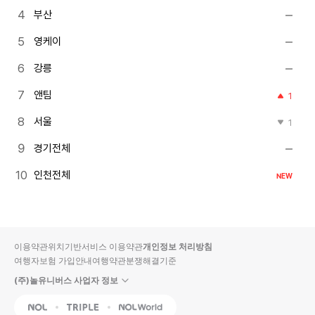
부산
영케이
강릉
앤팀
1
서울
1
경기전체
인천전체
NEW
이용약관
위치기반서비스 이용약관
개인정보 처리방침
여행자보험 가입안내
여행약관
분쟁해결기준
(주)놀유니버스 사업자 정보
NOL
Triple
Interpark Global