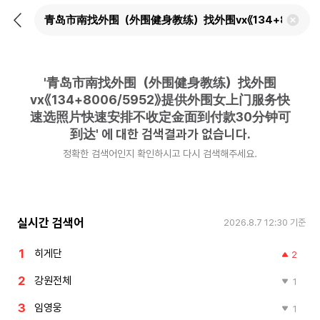
뒤
검
로
색
가
어
기
삭
제
'
青岛市南找外围（外围健身教练）找外围
하
기
vx《134+8006/5952》提供外围女上门服务快
速选照片快速安排不收定金面到付款30分钟可
到达
'
에 대한 검색결과가 없습니다.
정확한 검색어인지 확인하시고 다시 검색해주세요.
실시간 검색어
2026.8.7 12:30
기준
히게단
2
강원전체
1
임영웅
1