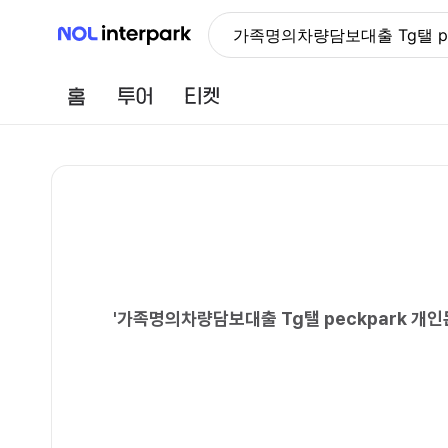
NOL 인터파크
가족명의차량담보대출 Tg탤 
홈
투어
티켓
'
가족명의차량담보대출 Tg탤 peckpark