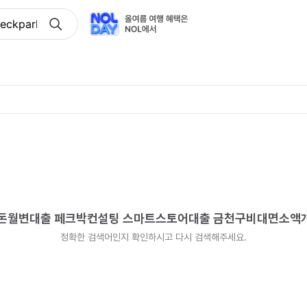
peckpark 개인돈월변대출 페크박컨설팅 스마트스토어대출
 개인돈월변대출 페크박컨설팅 스마트스토어대출 금천구비대면소
정확한 검색어인지 확인하시고 다시 검색해주세요.