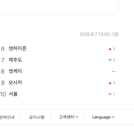
2026.8.7 13:00
기준
엔하이픈
1
제주도
2
영케이
오사카
1
서울
1
고객센터
판매안내
공지사항
Language