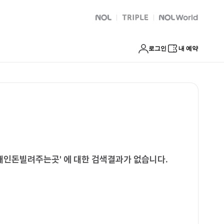
 금천구비대면소액개인돈빌려주는곳
NOL
트리플
Global Interpark
로그인
내 예약
액개인돈빌려주는곳
'
에 대한 검색결과가 없습니다.