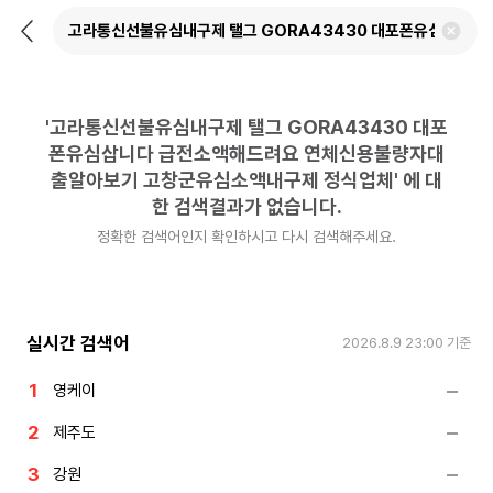
뒤
검
로
색
가
어
기
삭
제
'
고라통신선불유심내구제 탤그 GORA43430 대포
하
기
폰유심삽니다 급전소액해드려요 연체신용불량자대
출알아보기 고창군유심소액내구제 정식업체
'
에 대
한 검색결과가 없습니다.
정확한 검색어인지 확인하시고 다시 검색해주세요.
실시간 검색어
2026.8.9 23:00
기준
영케이
제주도
강원