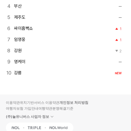
부산
제주도
싸이흠뻑쇼
1
임영웅
1
강원
2
영케이
강릉
NEW
이용약관
위치기반서비스 이용약관
개인정보 처리방침
여행자보험 가입안내
여행약관
분쟁해결기준
(주)놀유니버스 사업자 정보
NOL
Triple
Interpark Global