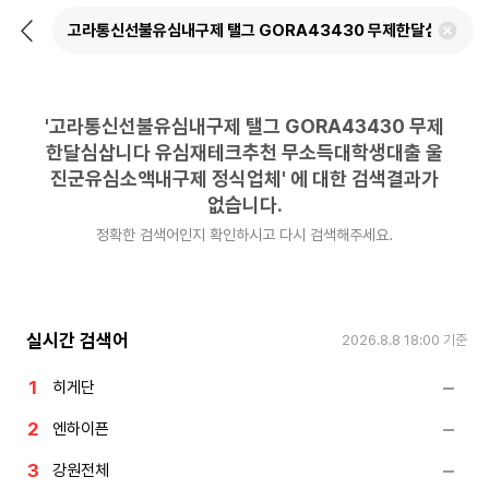
뒤
검
로
색
가
어
기
삭
제
'
고라통신선불유심내구제 탤그 GORA43430 무제
하
기
한달심삽니다 유심재테크추천 무소득대학생대출 울
진군유심소액내구제 정식업체
'
에 대한 검색결과가
없습니다.
정확한 검색어인지 확인하시고 다시 검색해주세요.
실시간 검색어
2026.8.8 18:00
기준
히게단
엔하이픈
강원전체