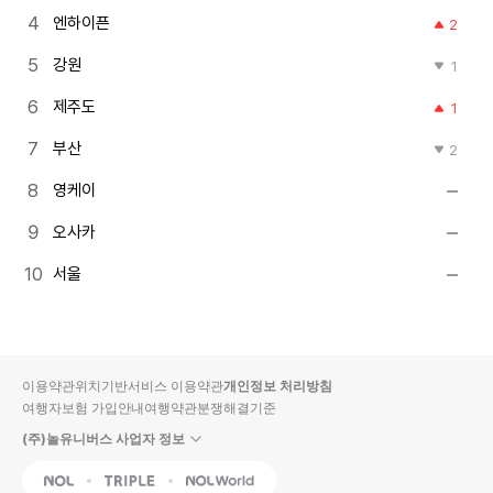
엔하이픈
2
강원
1
제주도
1
부산
2
영케이
오사카
서울
이용약관
위치기반서비스 이용약관
개인정보 처리방침
여행자보험 가입안내
여행약관
분쟁해결기준
(주)놀유니버스 사업자 정보
NOL
Triple
Interpark Global