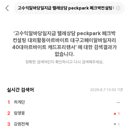
뒤
검
로
색
가
어
기
삭
제
'
고수익알바당일지급 탤례상담 peckpark 페크박
하
기
컨설팅 대외활동아르바이트 대구고페이알바일자리
40대아르바이트 캐드프리랜서
'
에 대한 검색결과가
없습니다.
정확한 검색어인지 확인하시고 다시 검색해주세요.
실시간 검색어
2026.8.7 13:30
기준
히게단
임영웅
1
강원전체
1