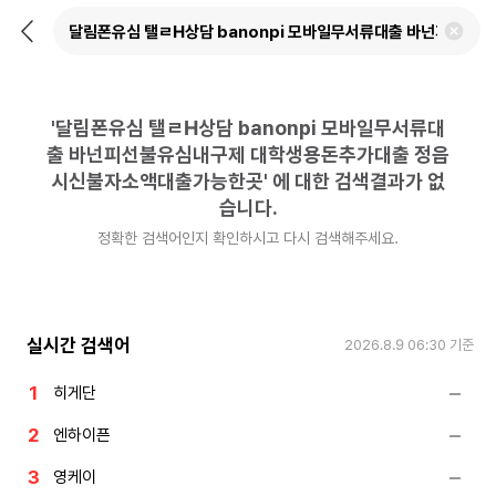
뒤
검
로
색
가
어
기
삭
제
'
달림폰유심 탤ㄹH상담 banonpi 모바일무서류대
하
기
출 바넌피선불유심내구제 대학생용돈추가대출 정읍
시신불자소액대출가능한곳
'
에 대한 검색결과가 없
습니다.
정확한 검색어인지 확인하시고 다시 검색해주세요.
실시간 검색어
2026.8.9 06:30
기준
히게단
엔하이픈
영케이