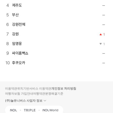
제주도
부산
강원전체
강원
1
임영웅
1
싸이흠뻑쇼
후쿠오카
이용약관
위치기반서비스 이용약관
개인정보 처리방침
여행자보험 가입안내
여행약관
분쟁해결기준
(주)놀유니버스 사업자 정보
NOL
Triple
Interpark Global