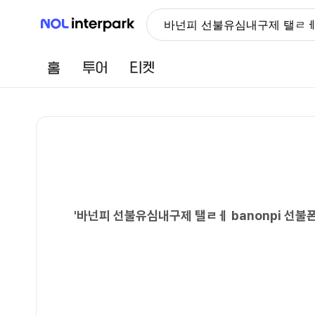
NOL 인터파크
바넌피 선불유심내구제 탤ㄹㅔ
홈
투어
티켓
'
바넌피 선불유심내구제 탤ㄹㅔ banonpi