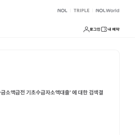
 마포구연체자생계자금소액급전 기초수급자소액대출
NOL
트리플
Global Interpark
로그인
내 예약
계자금소액급전 기초수급자소액대출
'
에 대한 검색결