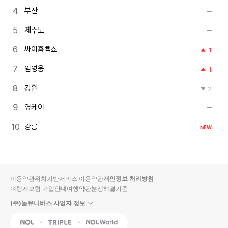
부산
제주도
싸이흠뻑쇼
1
임영웅
1
강원
2
영케이
강릉
NEW
이용약관
위치기반서비스 이용약관
개인정보 처리방침
여행자보험 가입안내
여행약관
분쟁해결기준
(주)놀유니버스 사업자 정보
NOL
Triple
Interpark Global