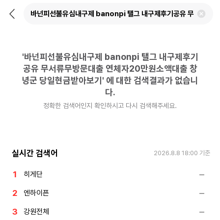
뒤
검
로
색
가
어
기
삭
제
'
바넌피선불유심내구제 banonpi 탤그 내구제후기
하
기
공유 무서류무방문대출 연체자20만원소액대출 창
녕군 당일현금받아보기
'
에 대한 검색결과가 없습니
다.
정확한 검색어인지 확인하시고 다시 검색해주세요.
실시간 검색어
2026.8.8 18:00
기준
히게단
엔하이픈
강원전체