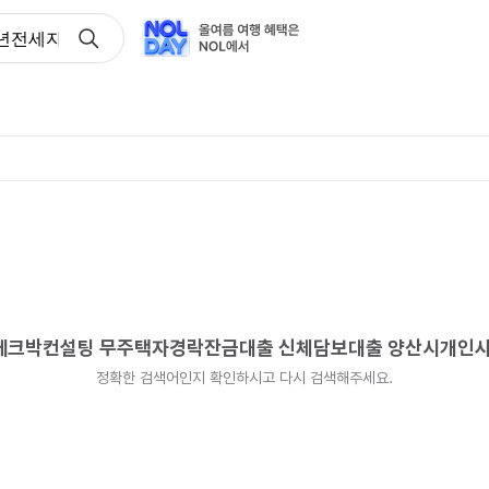
학생청년전세자금대출 페크박컨설팅 무주택자경락잔금대출 신체
출 페크박컨설팅 무주택자경락잔금대출 신체담보대출 양산시개
정확한 검색어인지 확인하시고 다시 검색해주세요.