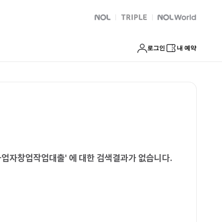
담보대출 양산시개인사업자창업작업대출
NOL
트리플
Global Interpark
로그인
내 예약
인사업자창업작업대출
'
에 대한 검색결과가 없습니다.