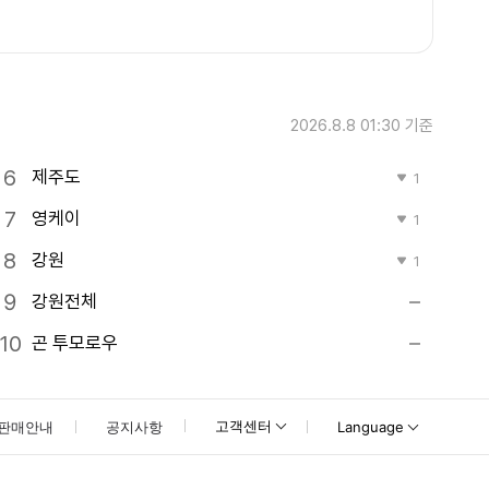
2026.8.8 01:30
기준
제주도
1
영케이
1
강원
1
강원전체
곤 투모로우
고객센터
판매안내
공지사항
Language