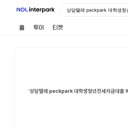
NOL 인터파크
상담탤래 peckpark 대
홈
투어
티켓
'
상담탤래 peckpark 대학생청년전세자금대