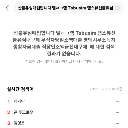
뒤
검
로
색
가
어
기
삭
제
'
선불유심매입합니다 탤ㄹㄱ램 Tsbusim 탬스뷰선
하
기
불유심내구제 무직자당일소액대출 평택시무소득자
생활자금대출 직장인소액급전내구제
'
에 대한 검색
결과가 없습니다.
정확한 검색어인지 확인하시고 다시 검색해주세요.
실시간 검색어
2026.8.7 16:00
기준
히게단
곤 투모로우
임영웅