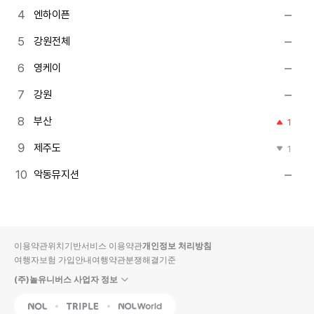
엔하이픈
강원전체
영케이
강원
부산
1
제주도
1
악동뮤지션
이용약관
위치기반서비스 이용약관
개인정보 처리방침
여행자보험 가입안내
여행약관
분쟁해결기준
(주)놀유니버스 사업자 정보
NOL
Triple
Interpark Global