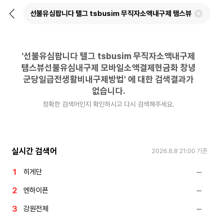
뒤
검
로
색
가
어
기
삭
제
'
선불유심팝니다 탤그 tsbusim 무직자소액내구제
하
기
탬스뷰선불유심내구제 모바일소액결제현금화 창녕
군당일급전생활비내구제방법
'
에 대한 검색결과가
없습니다.
정확한 검색어인지 확인하시고 다시 검색해주세요.
실시간 검색어
2026.8.8 21:00
기준
히게단
엔하이픈
강원전체