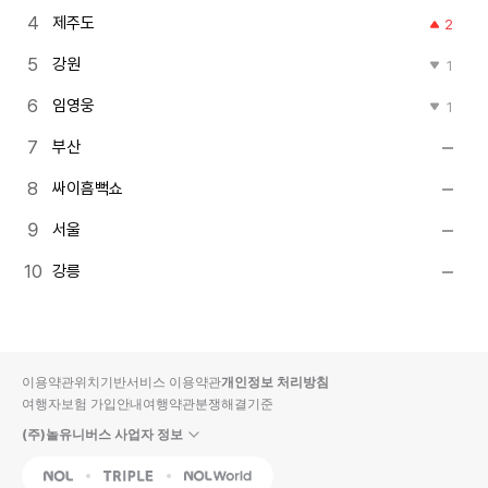
제주도
2
강원
1
임영웅
1
부산
싸이흠뻑쇼
서울
강릉
이용약관
위치기반서비스 이용약관
개인정보 처리방침
여행자보험 가입안내
여행약관
분쟁해결기준
(주)놀유니버스 사업자 정보
NOL
Triple
Interpark Global